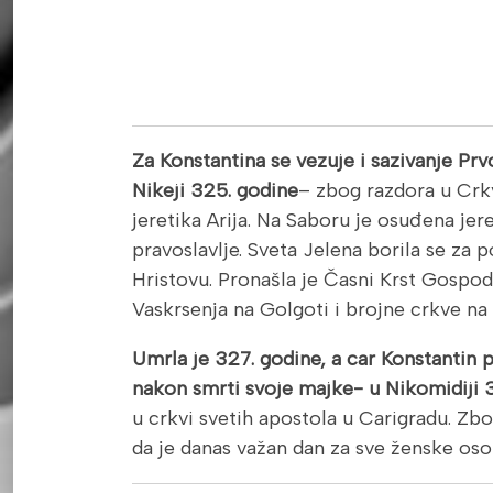
Za Konstantina se vezuje i sazivanje Pr
Nikeji 325. godine
– zbog razdora u Crkv
jeretika Arija. Na Saboru je osuđena jer
pravoslavlje. Sveta Jelena borila se za p
Hristovu. Pronašla je Časni Krst Gospodn
Vaskrsenja na Golgoti i brojne crkve na S
Umrla je 327. godine, a car Konstantin 
nakon smrti svoje majke- u Nikomidiji 
u crkvi svetih apostola u Carigradu. Zb
da je danas važan dan za sve ženske oso