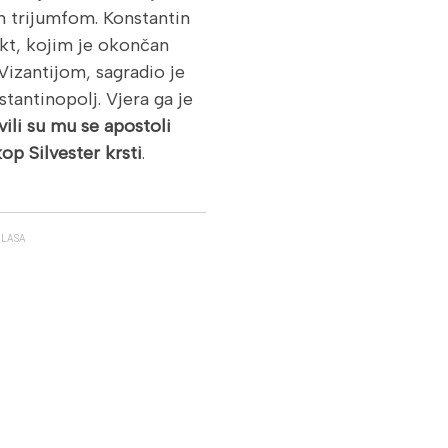
im trijumfom. Konstantin
ikt, kojim je okončan
Vizantijom, sagradio je
tantinopolj. Vjera ga je
vili su mu se apostoli
kop Silvester krsti
.
GLASA