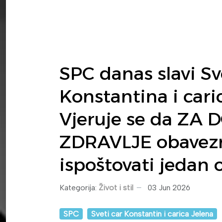
SPC danas slavi Sv
Konstantina i cari
Vjeruje se da ZA
ZDRAVLJE obavez
ispoštovati jedan 
Kategorija:
Život i stil
03 Jun 2026
SPC
Sveti car Konstantin i carica Jelena