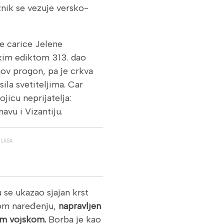
znik se vezuje versko-
e carice Jelene
skim ediktom 313. dao
hov progon, pa je crkva
sila svetiteljima. Car
jicu neprijatelja:
avu i Vizantiju.
GLASA
se ukazao sjajan krst
vom naređenju,
napravljen
vom vojskom.
Borba je kao