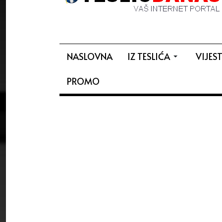
NASLOVNA
IZ TESLIĆA
VIJEST
PROMO