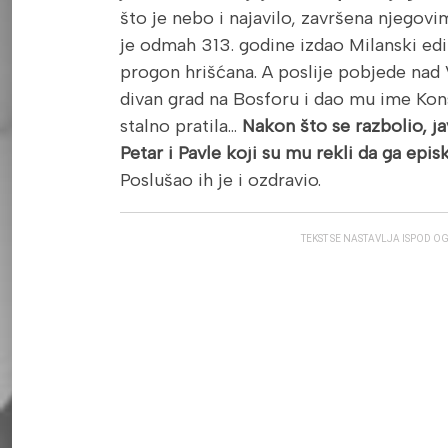
što je nebo i najavilo, završena njegov
je odmah 313. godine izdao Milanski ed
progon hrišćana. A poslije pobjede nad 
divan grad na Bosforu i dao mu ime Kons
stalno pratila…
Nakon što se razbolio, ja
Petar i Pavle koji su mu rekli da ga epis
Poslušao ih je i ozdravio.
TEKST SE NASTAVLJA ISPOD O