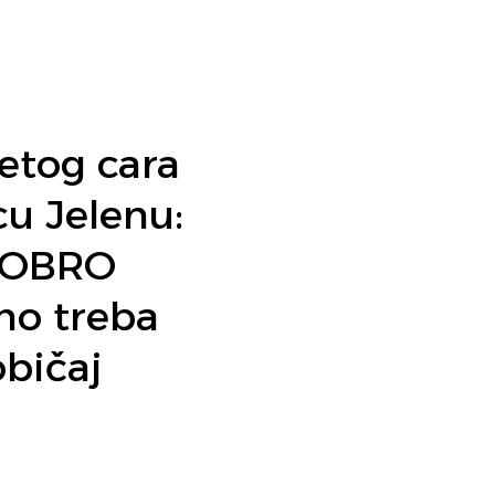
etog cara
cu Jelenu:
 DOBRO
no treba
običaj