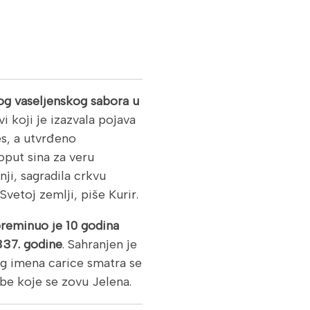
vog vaseljenskog sabora u
i koji je izazvala pojava
es, a utvrđeno
oput sina za veru
ji, sagradila crkvu
vetoj zemlji, piše Kurir.
preminuo je 10 godina
337. godine
. Sahranjen je
og imena carice smatra se
be koje se zovu Jelena.