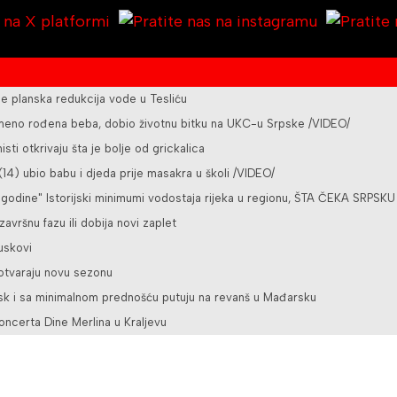
planska redukcija vode u Tesliću
vremeno rođena beba, dobio životnu bitku na UKC-u Srpske /VIDEO/
sti otkrivaju šta je bolje od grickalica
4) ubio babu i djeda prije masakra u školi /VIDEO/
 godine" Istorijski minimumi vodostaja rijeka u regionu, ŠTA ČEKA SRPSKU
 završnu fazu ili dobija novi zaplet
juskovi
 otvaraju novu sezonu
bsk i sa minimalnom prednošću putuju na revanš u Mađarsku
oncerta Dine Merlina u Kraljevu