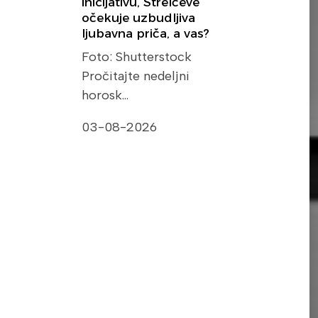
inicijativu, Strelčeve
očekuje uzbudljiva
ljubavna priča, a vas?
Foto: Shutterstock
Pročitajte nedeljni
horosk…
03-08-2026