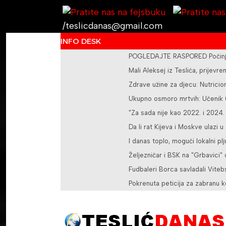
/teslicdanas@gmail.com
INFO DESK
POGLEDAJTE RASPORED Počinje 
Mali Aleksej iz Teslića, prije
Zdrave užine za djecu: Nutricioni
Ukupno osmoro mrtvih: Učenik (1
"Za sada nije kao 2022. i 2024.
Da li rat Kijeva i Moskve ulazi u
I danas toplo, mogući lokalni pl
Željezničar i BSK na "Grbavici"
Fudbaleri Borca savladali Vite
Pokrenuta peticija za zabranu k