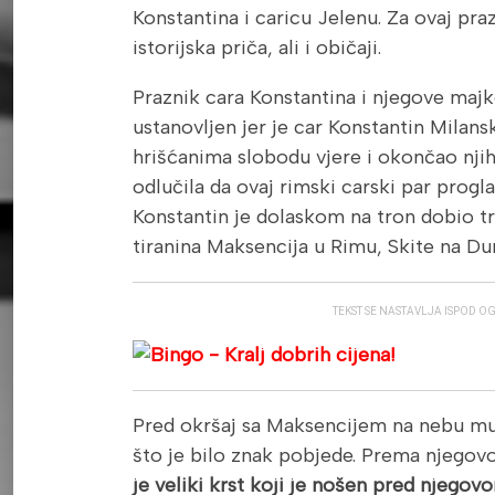
Konstantina i caricu Jelenu. Za ovaj pra
istorijska priča, ali i običaji.
Praznik cara Konstantina i njegove majk
ustanovljen jer je car Konstantin Milan
hrišćanima slobodu vjere i okončao nji
odlučila da ovaj rimski carski par progla
Konstantin je dolaskom na tron dobio tro
tiranina Maksencija u Rimu, Skite na Dun
TEKST SE NASTAVLJA ISPOD O
Pred okršaj sa Maksencijem na nebu mu 
što je bilo znak pobjede. Prema njego
je veliki krst koji je nošen pred njego