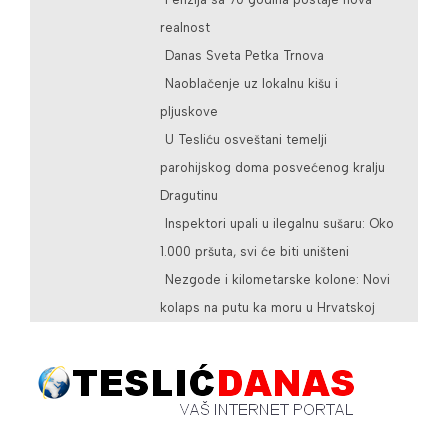
realnost
Danas Sveta Petka Trnova
Naoblačenje uz lokalnu kišu i
pljuskove
U Tesliću osveštani temelji
parohijskog doma posvećenog kralju
Dragutinu
Inspektori upali u ilegalnu sušaru: Oko
1.000 pršuta, svi će biti uništeni
Nezgode i kilometarske kolone: Novi
kolaps na putu ka moru u Hrvatskoj