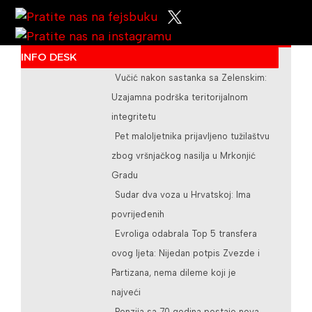
INFO DESK
/teslicdanas@gmail.com
Vučić nakon sastanka sa Zelenskim:
Uzajamna podrška teritorijalnom
integritetu
Pet maloljetnika prijavljeno tužilaštvu
zbog vršnjačkog nasilja u Mrkonjić
Gradu
Sudar dva voza u Hrvatskoj: Ima
povrijeđenih
Evroliga odabrala Top 5 transfera
ovog ljeta: Nijedan potpis Zvezde i
Partizana, nema dileme koji je
najveći
Penzija sa 70 godina postaje nova