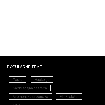
POPULARNE TEME
Teslić
Hapšenje
Saobraćajna nesreća
Vremenska prognoza
FK Proleter
SAD