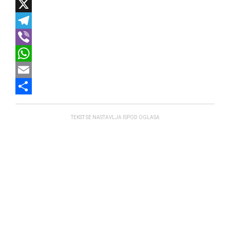
Facebook
X
Telegram
Viber
WhatsApp
Email
Share
TEKST SE NASTAVLJA ISPOD OGLASA