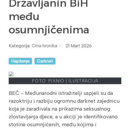
Državljanin BiH
među
osumnjičenima
Kategorija:
Crna hronika
21 Mart 2026
Hapšenje
Darknet
FOTO: PIXNIO
| ILUSTRACIJA
BEČ - Međunarodni istražitelji uspjeli su da
razoktriju i razbiju ogromnu darknet zajednicu
koja je zarađivala na prikazima seksualnog
zlostavljanja djece, a u akciji je identifikovano
stotine osumnjičenih, među kojima i