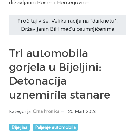
državljanin Bosne i Hercegovine.
Pročitaj više: Velika racija na “darknetu”:
Državljanin BiH među osumnjičenima
Tri automobila
gorjela u Bijeljini:
Detonacija
uznemirila stanare
Kategorija:
Crna hronika
20 Mart 2026
Bijeljina
Paljenje automobila