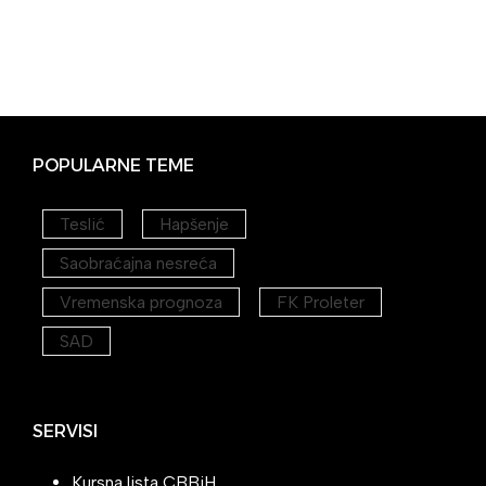
POPULARNE TEME
Teslić
Hapšenje
Saobraćajna nesreća
Vremenska prognoza
FK Proleter
SAD
SERVISI
Kursna lista CBBiH