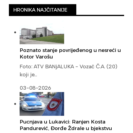
HRONIKA NAJČITANIJE
Poznato stanje povrijeđenog u nesreći u
Kotor Varošu
Foto: ATV BANjALUKA - Vozač Č.A. (20)
koji je…
03-08-2026
Pucnjava u Lukavici: Ranjen Kosta
Pandurević, Đorđe Ždrale u bjekstvu