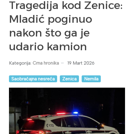
Tragedija kod Zenice:
Mladić poginuo
nakon što ga je
udario kamion
Kategorija:
Crna hronika
19 Mart 2026
Saobraćajna nesreća
Zenica
Nemila