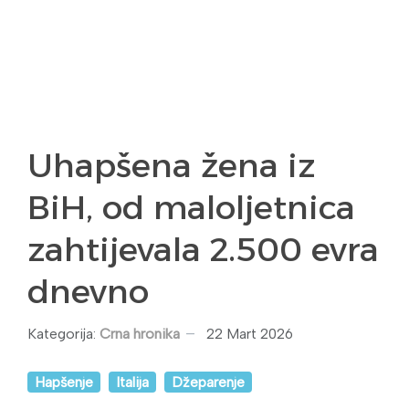
Uhapšena žena iz
BiH, od maloljetnica
zahtijevala 2.500 evra
dnevno
Kategorija:
Crna hronika
22 Mart 2026
Hapšenje
Italija
Džeparenje