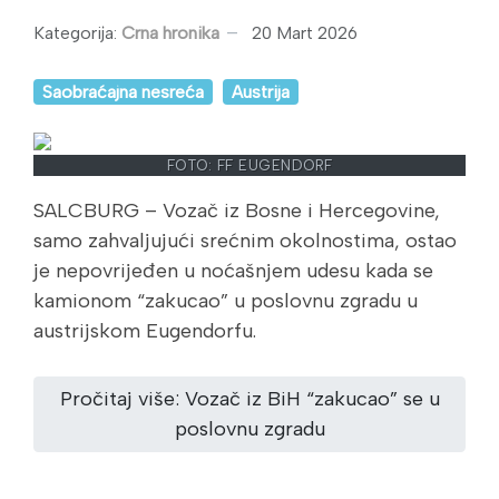
Kategorija:
Crna hronika
20 Mart 2026
Saobraćajna nesreća
Austrija
FOTO: FF EUGENDORF
SALCBURG – Vozač iz Bosne i Hercegovine,
samo zahvaljujući srećnim okolnostima, ostao
je nepovrijeđen u noćašnjem udesu kada se
kamionom “zakucao” u poslovnu zgradu u
austrijskom Eugendorfu.
Pročitaj više: Vozač iz BiH “zakucao” se u
poslovnu zgradu