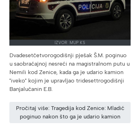
IZVOR: MUP KS
Dvadesetčetvorogodišnji pješak Š.M. poginuo
u saobraćajnoj nesreći na magistralnom putu u
Nemili kod Zenice, kada ga je udario kamion
"iveko" kojim je upravljao tridesettrogodišnji
Banjalučanin E.B.
Pročitaj više: Tragedija kod Zenice: Mladić
poginuo nakon što ga je udario kamion