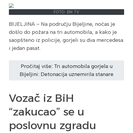
FOTO: BN TV
BIJELJINA – Na području Bijeljine, noćas je
došlo do požara na tri automobila, a kako je
saopšteno iz policije, gorjeli su dva mercedesa
i jedan pasat.
Pročitaj više: Tri automobila gorjela u
Bijeljini: Detonacija uznemirila stanare
Vozač iz BiH
“zakucao” se u
poslovnu zgradu