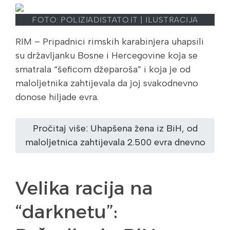
FOTO: POLIZIADISTATO.IT
| ILUSTRACIJA
RIM – Pripadnici rimskih karabinjera uhapsili
su državljanku Bosne i Hercegovine koja se
smatrala “šeficom džeparoša” i koja je od
maloljetnika zahtijevala da joj svakodnevno
donose hiljade evra.
Pročitaj više: Uhapšena žena iz BiH, od
maloljetnica zahtijevala 2.500 evra dnevno
Velika racija na
“darknetu”: