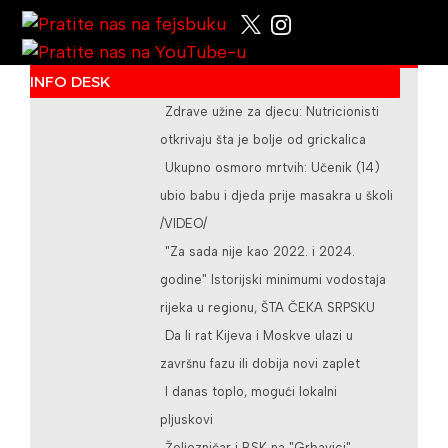
/teslicdanas@gmail.com
INFO DESK
Zdrave užine za djecu: Nutricionisti
otkrivaju šta je bolje od grickalica
Ukupno osmoro mrtvih: Učenik (14)
ubio babu i djeda prije masakra u školi
/VIDEO/
"Za sada nije kao 2022. i 2024.
godine" Istorijski minimumi vodostaja
rijeka u regionu, ŠTA ČEKA SRPSKU
Da li rat Kijeva i Moskve ulazi u
završnu fazu ili dobija novi zaplet
I danas toplo, mogući lokalni
pljuskovi
Željezničar i BSK na "Grbavici"