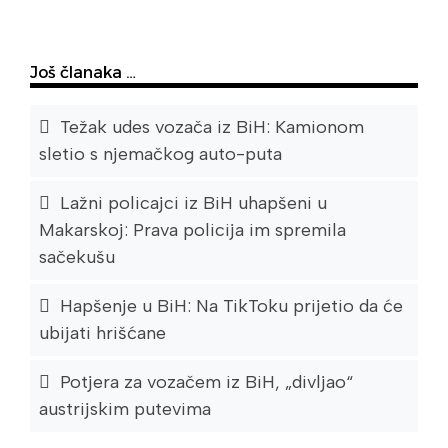
Još članaka …
Težak udes vozača iz BiH: Kamionom
sletio s njemačkog auto-puta
Lažni policajci iz BiH uhapšeni u
Makarskoj: Prava policija im spremila
sačekušu
Hapšenje u BiH: Na TikToku prijetio da će
ubijati hrišćane
Potjera za vozačem iz BiH, „divljao“
austrijskim putevima