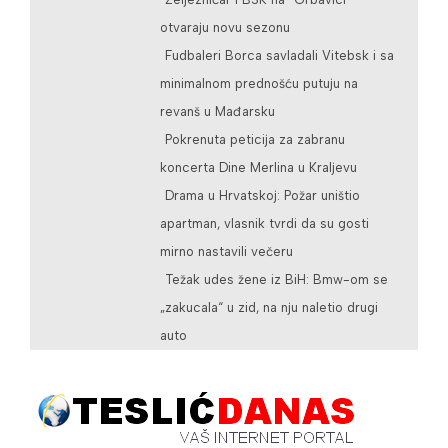
otvaraju novu sezonu
Fudbaleri Borca savladali Vitebsk i sa
minimalnom prednošću putuju na
revanš u Mađarsku
Pokrenuta peticija za zabranu
koncerta Dine Merlina u Kraljevu
Drama u Hrvatskoj: Požar uništio
apartman, vlasnik tvrdi da su gosti
mirno nastavili večeru
Težak udes žene iz BiH: Bmw-om se
„zakucala“ u zid, na nju naletio drugi
auto