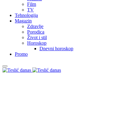
Film
TV
Tehnologija
Magazin
Zdravlje
Porodica
Život i stil
Horoskop
Dnevni horoskop
Promo