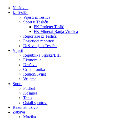
Naslovna
Iz Teslića
Vijesti iz Teslića
Sport u Tesliću
FK Proleter Teslić
FK Mineral Banja Vrućica
Reportaže iz Teslića
Posjetioci reporteri
Dešavanja u Tesliću
Vijesti
Republika Srpska/BiH
Ekonomija
Društvo
Crna hronika
Region/Svijet
Vrijeme
Sport
Fudbal
Košarka
Tenis
Ostali sportovi
Rezultati uživo
Zabava
Muzika