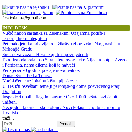
/teslicdanas@gmail.com
INFO DESK
Vučić nakon sastanka sa Zelenskim: Uzajamna podrška
teritorijalnom integritetu
Pet maloljetnika prijavljeno tužilaštvu zbog vršnjačkog nasilja u
Mrkonjić Gradu
Sudar dva voza u Hrvatskoj: Ima povrijeđenih
Evroliga odabrala Top 5 transfera ovog ljeta: Nijedan potpis Zvezde
i Partizana, nema dileme koji je najveći
Penzija sa 70 godina postaje nova realnost
Danas Sveta Petka Trnova
Naoblačenje uz lokalnu kišu i pljuskove
U Tesliću osveštani temelji parohijskog doma posvećenog kralju
Dragutinu
Inspektori upali u ilegalnu sušaru: Oko 1.000 pršuta, svi će biti
uništeni
Nezgode i kilometarske kolone: Novi kolaps na putu ka moru u
Hrvatskoj
traži...
Pretraži