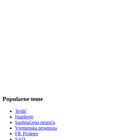
Popularne teme
Teslić
Hapšenje
Saobraćajna nesreća
Vremenska prognoza
FK Proleter
SAD