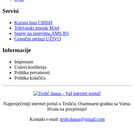
Servisi
Kursna lista CBBiH
Telefonski imenik M:tel
Stanje na putevima AMS RS
Granični prelazi UŽIVO
Informacije
Impresum
Uslovi korištenja
Politika privatnosti
Politika kolačića
Najposjećeniji internet portal u Tesliću. Osamnaest godina sa Vama.
Hvala na povjerenju!
Kontakt e-mail:
teslicdanas@gmail.com
© 2026 Dizajn i izrada sajta
Dejan Pozderović - Peja web design