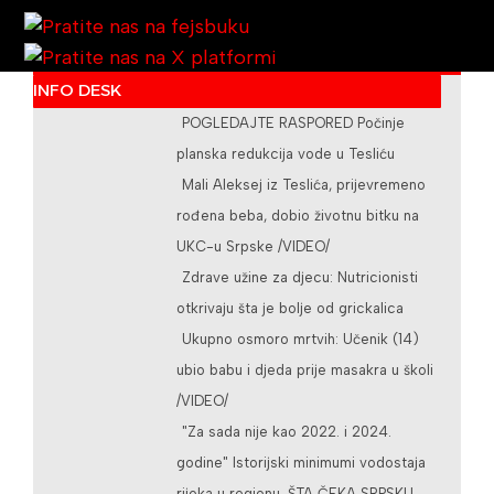
INFO DESK
/teslicdanas@gmail.com
POGLEDAJTE RASPORED Počinje
planska redukcija vode u Tesliću
Mali Aleksej iz Teslića, prijevremeno
rođena beba, dobio životnu bitku na
UKC-u Srpske /VIDEO/
Zdrave užine za djecu: Nutricionisti
otkrivaju šta je bolje od grickalica
Ukupno osmoro mrtvih: Učenik (14)
ubio babu i djeda prije masakra u školi
/VIDEO/
"Za sada nije kao 2022. i 2024.
godine" Istorijski minimumi vodostaja
rijeka u regionu, ŠTA ČEKA SRPSKU