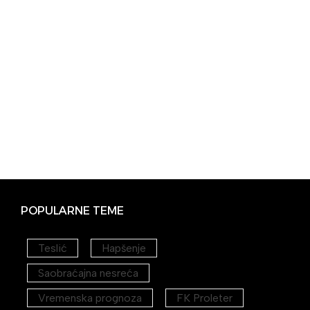
POPULARNE TEME
Teslić
Hapšenje
Saobraćajna nesreća
Vremenska prognoza
FK Proleter