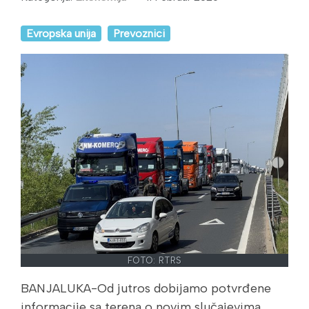
Evropska unija
Prevoznici
FOTO: RTRS
BANJALUKA-Od jutros dobijamo potvrđene
informacije sa terena o novim slučajevima