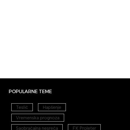
POPULARNE TEME
Teslić
Hapšenje
Vremenska prognoza
Saobraćajna nesreća
FK Proleter