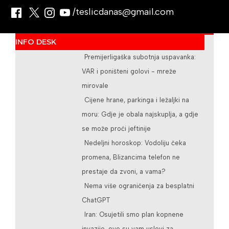
/teslicdanas@gmail.com
INFO DESK
Premijerligaška subotnja uspavanka:
VAR i poništeni golovi - mreže
mirovale
Cijene hrane, parkinga i ležaljki na
moru: Gdje je obala najskuplja, a gdje
se može proći jeftinije
Nedeljni horoskop: Vodoliju čeka
promena, Blizancima telefon ne
prestaje da zvoni, a vama?
Nema više ograničenja za besplatni
ChatGPT
Iran: Osujetili smo plan kopnene
invazije, ovo su vam uslovi za